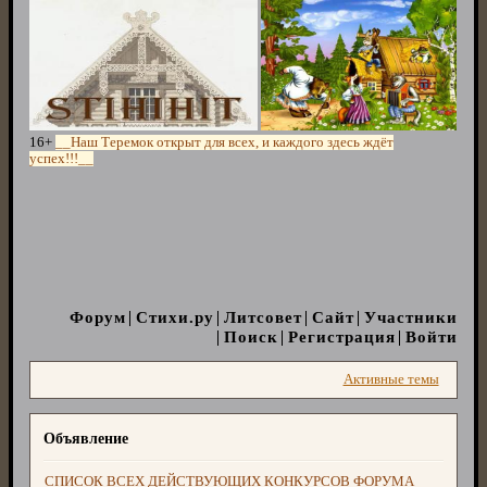
16+
__Наш Теремок открыт для всех, и каждого здесь ждёт
успех!!!__
Форум
Стихи.ру
Литсовет
Сайт
Участники
Поиск
Регистрация
Войти
Активные темы
Объявление
СПИСОК ВСЕХ ДЕЙСТВУЮЩИХ КОНКУРСОВ ФОРУМА