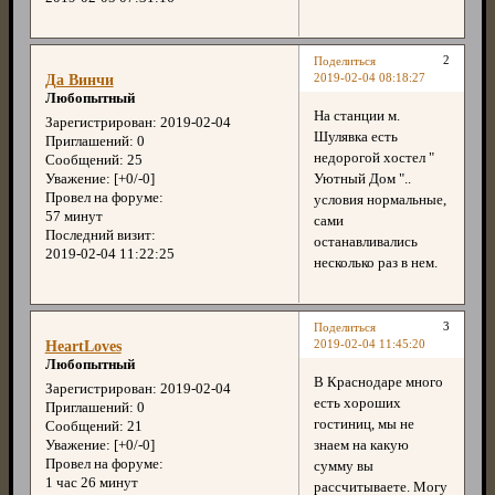
2
Поделиться
2019-02-04 08:18:27
Да Винчи
Любопытный
На станции м.
Зарегистрирован
: 2019-02-04
Шулявка есть
Приглашений:
0
недорогой хостел "
Сообщений:
25
Уютный Дом "..
Уважение:
[+0/-0]
Провел на форуме:
условия нормальные,
57 минут
сами
Последний визит:
останавливались
2019-02-04 11:22:25
несколько раз в нем.
3
Поделиться
2019-02-04 11:45:20
HeartLoves
Любопытный
В Краснодаре много
Зарегистрирован
: 2019-02-04
есть хороших
Приглашений:
0
гостиниц, мы не
Сообщений:
21
знаем на какую
Уважение:
[+0/-0]
Провел на форуме:
сумму вы
1 час 26 минут
рассчитываете. Могу