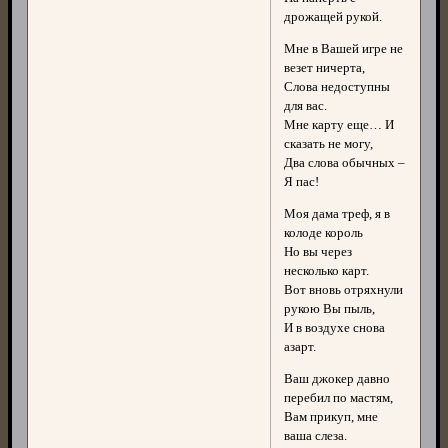
дрожащей рукой.
Мне в Вашей игре не
везет ничерта,
Слова недоступны
для вас.
Мне карту еще… И
сказать не могу,
Два слова обычных –
Я пас!
Моя дама треф, я в
колоде король
Но вы через
несколько карт.
Вот вновь отряхнули
рукою Вы пыль,
И в воздухе снова
азарт.
Ваш джокер давно
перебил по мастям,
Вам прикуп, мне
ваша слеза.