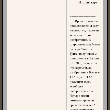
История карт
===============
Времени точного
происхождения карт
неизвестно, также не
ясно и место их
изобретения. В
старинном китайском
словаре Чинг цзе
Тунга, получившем
известность в Европе
в 1678 г., говорится,
что карты были
изобретены в Китае в
1120 г., а в 1132 г.
получили здесь
всеобщее
распространение.
Четыре масти
символизировали
времена года, а 52
карты количество