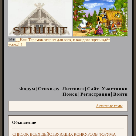
16+
__Наш Теремок открыт для всех, и каждого здесь ждёт
успех!!!__
Форум
Стихи.ру
Литсовет
Сайт
Участники
Поиск
Регистрация
Войти
Активные темы
Объявление
СПИСОК ВСЕХ ДЕЙСТВУЮЩИХ КОНКУРСОВ ФОРУМА