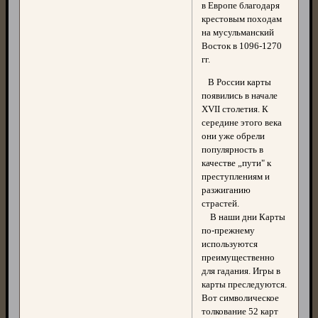
в Европе благодаря
крестовым походам
на мусульманский
Восток в 1096-1270
гг.
В России карты
появились в начале
XVII столетия. К
середине этого века
они уже обрели
популярность в
качестве „пути" к
преступлениям и
разжиганию
страстей.
В наши дни Карты
по-прежнему
используются
преимущественно
для гадания. Игры в
карты преследуются.
Вот символическое
толкование 52 карт