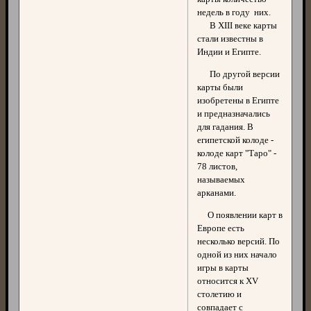
недель в году них.
В XIII веке карты
стали известны в
Индии и Египте.
По другой версии
карты были
изобретены в Египте
и предназначались
для гадания. В
египетской колоде -
колоде карт "Таро" -
78 листов,
называемых
арканами.
О появлении карт в
Европе есть
несколько версий. По
одной из них начало
игры в карты
относится к XV
столетию и
совпадает с