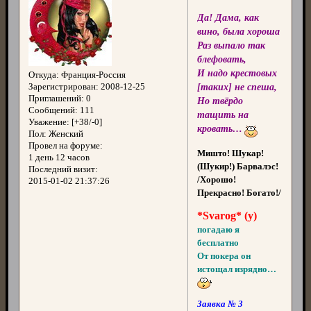
Да! Дама, как
вино, была хороша
Раз выпало так
блефовать,
И надо крестовых
Откуда:
Франция-Россия
[таких] не спеша,
Зарегистрирован
: 2008-12-25
Приглашений:
0
Но твёрдо
Сообщений:
111
тащить на
Уважение:
[+38/-0]
кровать…
Пол:
Женский
Провел на форуме:
Мишто! Шукар!
1 день 12 часов
(Шукир!) Барвалэс!
Последний визит:
/Хорошо!
2015-01-02 21:37:26
Прекрасно! Богато!/
*Svarog* (у)
погадаю я
бесплатно
От покера он
истощал изрядно…
Заявка № 3