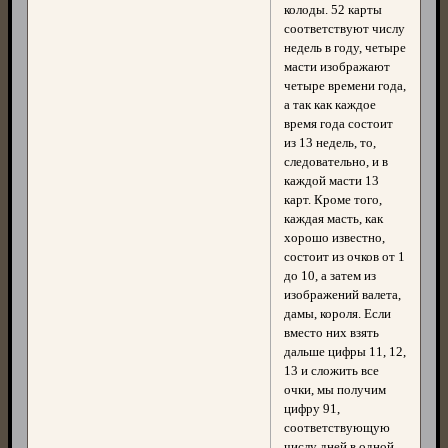
колоды. 52 карты
соответствуют числу
недель в году, четыре
масти изображают
четыре времени года,
а так как каждое
время года состоит
из 13 недель, то,
следовательно, и в
каждой масти 13
карт. Кроме того,
каждая масть, как
хорошо известно,
состоит из очков от 1
до 10, а затем из
изображений валета,
дамы, короля. Если
вместо них взять
дальше цифры 11, 12,
13 и сложить все
очки, мы получим
цифру 91,
соответствующую
числу дней в одной