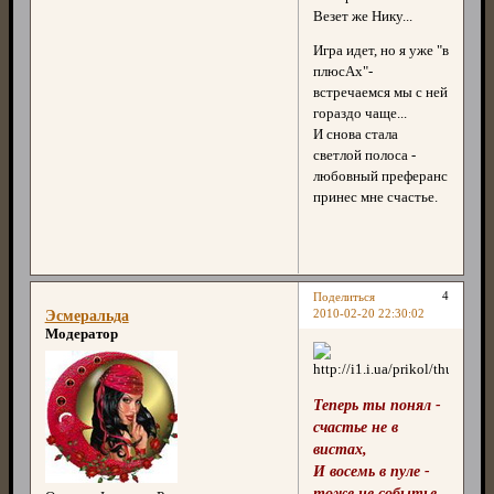
Везет же Нику...
Игра идет, но я уже "в
плюсАх"-
встречаемся мы с ней
гораздо чаще...
И снова стала
светлой полоса -
любовный преферанс
принес мне счастье.
4
Поделиться
2010-02-20 22:30:02
Эсмеральда
Модератор
Теперь ты понял -
счастье не в
вистах,
И восемь в пуле -
тоже не событье.