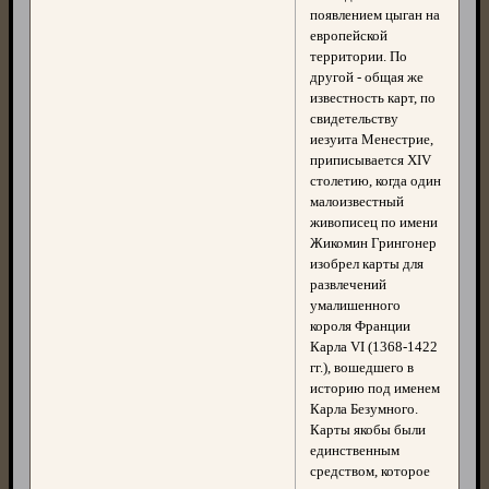
появлением цыган на
европейской
территории. По
другой - общая же
известность карт, по
свидетельству
иезуита Менестрие,
приписывается XIV
столетию, когда один
малоизвестный
живописец по имени
Жикомин Грингонер
изобрел карты для
развлечений
умалишенного
короля Франции
Карла VI (1368-1422
гг.), вошедшего в
историю под именем
Карла Безумного.
Карты якобы были
единственным
средством, которое