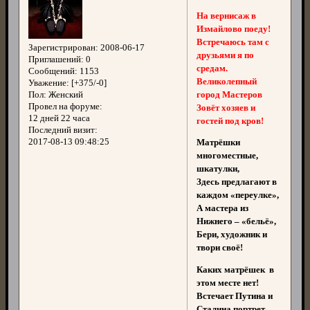
На вернисаж в
Измайлово поеду!
Встречаюсь там с
Зарегистрирован
: 2008-06-17
друзьями я по
Приглашений:
0
средам.
Сообщений:
1153
Великолепный
Уважение:
[+375/-0]
город Мастеров
Пол:
Женский
Провел на форуме:
Зовёт хозяев и
12 дней 22 часа
гостей под кров!
Последний визит:
2017-08-13 09:48:25
Матрёшки
многоместные,
шкатулки,
Здесь предлагают в
каждом «переулке»,
А мастера из
Нижнего – «бельё»,
Бери, художник и
твори своё!
Каких матрёшек в
этом месте нет!
Встечает Путина и
Сталина портрет,