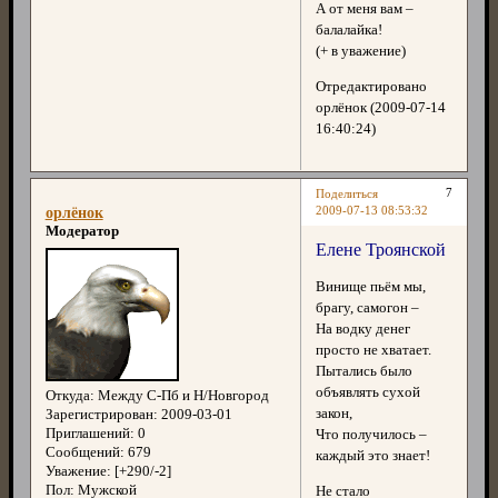
А от меня вам –
балалайка!
(+ в уважение)
Отредактировано
орлёнок (2009-07-14
16:40:24)
7
Поделиться
2009-07-13 08:53:32
орлёнок
Модератор
Елене Троянской
Винище пьём мы,
брагу, самогон –
На водку денег
просто не хватает.
Пытались было
объявлять сухой
Откуда:
Между С-Пб и Н/Новгород
закон,
Зарегистрирован
: 2009-03-01
Приглашений:
0
Что получилось –
Сообщений:
679
каждый это знает!
Уважение:
[+290/-2]
Пол:
Мужской
Не стало