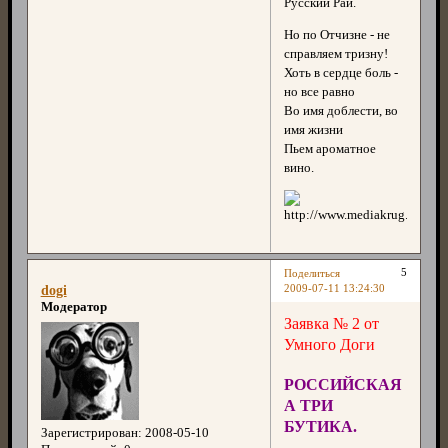
Русский Рай.
Но по Отчизне - не
справляем тризну!
Хоть в сердце боль -
но все равно
Во имя доблести, во
имя жизни
Пьем ароматное
вино.
5
Поделиться
2009-07-11 13:24:30
dogi
Модератор
Заявка № 2 от
Умного Доги
РОССИЙСКАЯ
А ТРИ
БУТИКА.
Зарегистрирован
: 2008-05-10