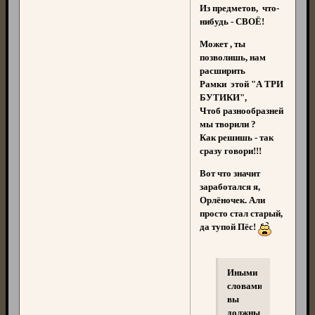
Из предметов, что-
нибудь - СВОЁ!
Может , ты
позволишь, нам
расширить
Рамки этой "А ТРИ
БУТИКИ",
Чтоб разнообразней
мы творили ?
Как решишь - так
сразу говори!!!
Вот что значит
заработался я,
Орлёночек. Али
просто стал старый,
да тупой Пёс!
Иными
словами,
вы
должны