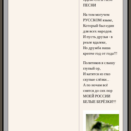
ПЕСНИ
На том могучем
РУССКОМ языке,
Который был един
для всех народов.
И пусть друзья - в
реале вдалеке,
Но дружба наша
крепче год от года!!!
Политиков я слышу
глупый ор,
И катятся из глаз
скупые слёзки...
А по ночам всё
снятся до сих пор
МОЕЙ РОССИИ
БЕЛЫЕ БЕРЁЗКИ!!!