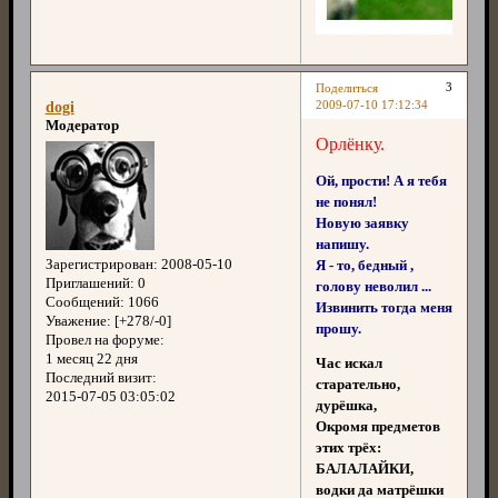
3
Поделиться
2009-07-10 17:12:34
dogi
Модератор
Орлёнку.
Ой, прости! А я тебя
не понял!
Новую заявку
напишу.
Зарегистрирован
: 2008-05-10
Я - то, бедный ,
Приглашений:
0
голову неволил ...
Сообщений:
1066
Извинить тогда меня
Уважение:
[+278/-0]
прошу.
Провел на форуме:
1 месяц 22 дня
Час искал
Последний визит:
старательно,
2015-07-05 03:05:02
дурёшка,
Окромя предметов
этих трёх:
БАЛАЛАЙКИ,
водки да матрёшки