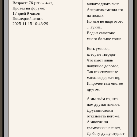
Возраст:
76
[1950-04-22]
виноградного вина
Провел на форуме:
Аперитив сменил его
17 дней 9 часов
на полках
Последний визит:
Но нам не надо этого
2025-11-15 10:43:29
…гунна,
Ведь в самогоне
много больше толка.
Есть умники,
которые твердят
Что пьют лишь
покупное дорогое,
Так как сивушные
масла содержат яд,
И прочее там многое
другое.
А мы пьём то, что
нам друзья нальют.
Друзьям своим
отказывать негоже.
А многие ни
граммочки не пьют,
Да богу душу отдают