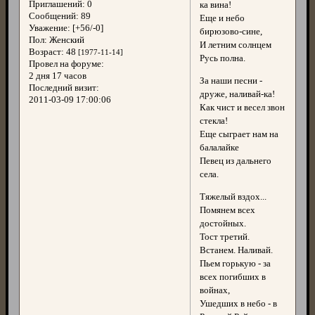
Приглашений:
0
ка вина!
Сообщений:
89
Еще и небо
Уважение:
[+56/-0]
бирюзово-сине,
Пол:
Женский
И летним солнцем
Возраст:
48
[1977-11-14]
Русь полна.
Провел на форуме:
2 дня 17 часов
За наши песни -
Последний визит:
друже, наливай-ка!
2011-03-09 17:00:06
Как чист и весел звон
стекла!
Еще сыграет нам на
балалайке
Певец из дальнего
села.
Тяжелый вздох...
Помянем всех
достойных.
Тост третий.
Встанем. Наливай.
Пьем горькую - за
всех погибших в
войнах,
Ушедших в небо - в