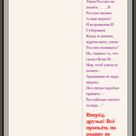
Умом Россию не
понять… ….В
Россию можно
только верить!
И возражения И.
Губермана:
Когда ж начнём,
ядрёна мать, умом
Россию понимать?
Но, главное то, что
сказал Вова М…:
Нам, чтоб умом её
понять –
Аршинами не надо
мерить.
Пол-литра надобно
принять –
Российская считает
челядь…!
Вперёд,
друзья! Всё
пропьём, но
родину не