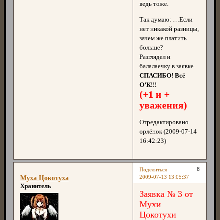
ведь тоже.
Так думаю: …Если
нет никакой разницы,
зачем же платить
больше?
Разглядел и
балалаечку в заявке.
СПАСИБО! Всё
О’К!!!
(+1 и +
уважения)
Отредактировано
орлёнок (2009-07-14
16:42:23)
8
Поделиться
2009-07-13 13:05:37
Муха Цокотуха
Хранитель
Заявка № 3 от
Мухи
Цокотухи