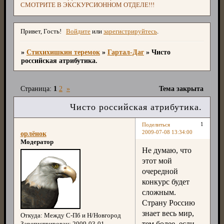
СМОТРИТЕ В ЭКСКУРСИОННОМ ОТДЕЛЕ!!!
Привет, Гость!
Войдите
или
зарегистрируйтесь
.
»
Стихихишкин теремок
»
Гартал-Даг
»
Чисто
российская атрибутика.
Страница:
1
2
»
Тема закрыта
Чисто российская атрибутика.
1
Поделиться
2009-07-08 13:34:00
орлёнок
Модератор
Не думаю, что
этот мой
очередной
конкурс будет
сложным.
Страну Россию
знает весь мир,
Откуда:
Между С-Пб и Н/Новгород
тем более, если
Зарегистрирован
: 2009-03-01