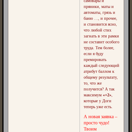
самовары и
пряники, маты и
автоматы, грязь и
баню …, и прочее,
и становится ясно,
что любой стих
загнать в эти рамки
не составит особого
труда. Тем более,
если я буду
премировать
каждый следующий
атрибут баллом к
общему результату,
то, что же
получится? А так
максимум
«+2»
,
которые у Доги
теперь уже есть.
А новая заявка –
просто чудо!
Твоим