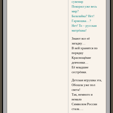
сувенир
Покорил уже весь
мир?
Балалайка? Нет!
Гармошка…?
Нет! То – русская
матрёшка!
Знают все её
загадку…
В ней хранятся по
порядку
Краснощёкие
девчонки…
Её младшие
сестрёнки.
Детская игрушка эта,
Обошла уже пол
света!
Так, немного и
немало
Символом России
стала….