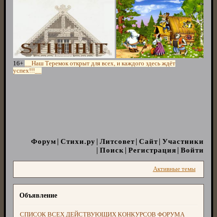
16+
__Наш Теремок открыт для всех, и каждого здесь ждёт
успех!!!__
Форум
Стихи.ру
Литсовет
Сайт
Участники
Поиск
Регистрация
Войти
Активные темы
Объявление
СПИСОК ВСЕХ ДЕЙСТВУЮЩИХ КОНКУРСОВ ФОРУМА