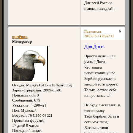
Для всей России -
главная находка!!!
6
Поделиться
2009-07-13 08:52:12
орлёнок
Модератор
Для Доги:
Прости меня – наш
умный Доги,
Что вышла
непоняточка у нас.
Берёзки русские на
каждой есть дороге,
Откуда:
Между С-Пб и Н/Новгород
Только, оставь себе
Зарегистрирован
: 2009-03-01
Приглашений:
0
их про запас…!
Сообщений:
679
Не буду выставлять в
Уважение:
[+290/-2]
Пол:
Мужской
голосовалку
Возраст:
76
[1950-04-22]
Твои берёзки. Хоть и
Провел на форуме:
есть моя вина,
17 дней 9 часов
Хоть мне твои
Последний визит: