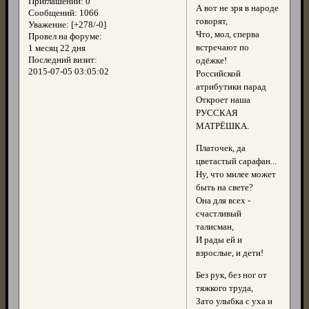
Приглашений:
0
А вот не зря в народе
Сообщений:
1066
говорят,
Уважение:
[+278/-0]
Что, мол, сперва
Провел на форуме:
встречают по
1 месяц 22 дня
Последний визит:
одёжке!
2015-07-05 03:05:02
Российской
атрибутики парад
Откроет наша
РУССКАЯ
МАТРЁШКА.
Платочек, да
цветастый сарафан...
Ну, что милее может
быть на свете?
Она для всех -
счастливый
талисман,
И рады ей и
взрослые, и дети!
Без рук, без ног от
тяжкого труда,
Зато улыбка с уха и