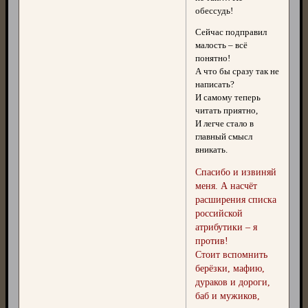
обессудь!
Сейчас подправил
малость – всё
понятно!
А что бы сразу так не
написать?
И самому теперь
читать приятно,
И легче стало в
главный смысл
вникать.
Спасибо и извиняй
меня. А насчёт
расширения списка
российской
атрибутики – я
против!
Стоит вспомнить
берёзки, мафию,
дураков и дороги,
баб и мужиков,