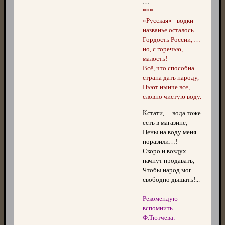
…
***
«Русская» - водки
названье осталось.
Гордость России, …
но, с горечью,
малость!
Всё, что способна
страна дать народу,
Пьют нынче все,
словно чистую воду.
Кстати, …вода тоже
есть в магазине,
Цены на воду меня
поразили…!
Скоро и воздух
начнут продавать,
Чтобы народ мог
свободно дышать!...
…
Рекомендую
вспомнить
Ф.Тютчева: