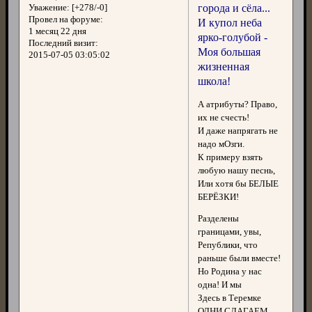
города и сёла...
Уважение:
[+278/-0]
Провел на форуме:
И купол неба
1 месяц 22 дня
ярко-голубой -
Последний визит:
Моя большая
2015-07-05 03:05:02
жизненная
школа!
А атрибуты? Право,
их не счесть!
И даже напрягать не
надо мОзги.
К примеру взять
любую нашу песнь,
Или хотя бы БЕЛЫЕ
БЕРЁЗКИ!
Разделены
границами, увы,
Републики, что
раньше были вместе!
Но Родина у нас
одна! И мы
Здесь в Теремке
ОДНИ СЛАГАЕМ