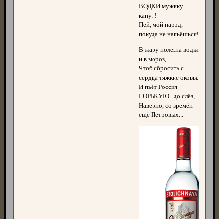
ВОДКИ мужику
капут!
Пей, мой народ,
покуда не напьёшься!
В жару полезна водка
и в мороз,
Чтоб сбросить с
сердца тяжкие оковы.
И пьёт Россия
ГОРЬКУЮ...до слёз,
Наверно, со времён
ещё Петровых...