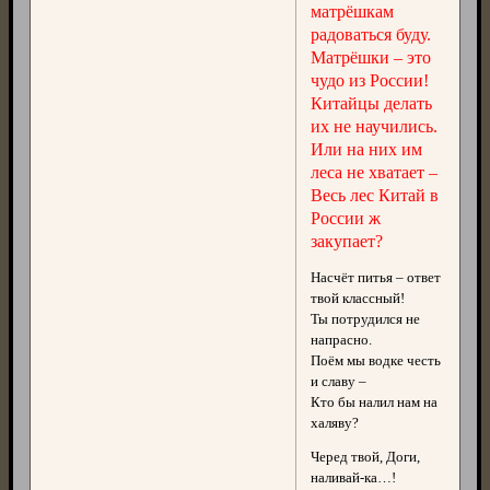
матрёшкам
радоваться буду.
Матрёшки – это
чудо из России!
Китайцы делать
их не научились.
Или на них им
леса не хватает –
Весь лес Китай в
России ж
закупает?
Насчёт питья – ответ
твой классный!
Ты потрудился не
напрасно.
Поём мы водке честь
и славу –
Кто бы налил нам на
халяву?
Черед твой, Доги,
наливай-ка…!