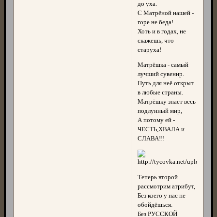
до уха.
С Матрёной нашей -
горе не беда!
Хоть и в годах, не
скажешь, что
старуха!
Матрёшка - самый
лучший сувенир.
Путь для неё открыт
в любые страны.
Матрёшку знает весь
подлунный мир,
А потому ей -
ЧЕСТЬ,ХВАЛА и
СЛАВА!!!
Теперь второй
рассмотрим атрибут,
Без коего у нас не
обойдёшься.
Без РУССКОЙ