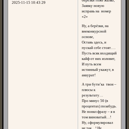
березки тоже жалко,
2025-11-15 10:43:29
Заявку новую
исправь на номер
«2»
Ну, а берёзки, на
внеконкурсной
основе,
Оставь здесь, и
пускай себе стоят….
Пусть всяк входящий
кайф от них изловит,
И путь всем
истинный укажут, в
аккурат!
А три бути’ка твои –
плюсы к
результату…
Про минус 50 (в
процентах) позабудь.
Не понял фразу – я в
том виноватый…!
Ну, сформулировал
не так…! Не