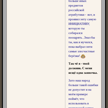
больше иных
предметов
российской
атрибутики - вот, и
проявил энту самую
ИНИЦИАТИВУ,
которую ты
собирался
поощрять...Знал бы
ты, как я мучился,
пока выбрал энти
самые злосчастные
берёзки!
Так чё я - твой
должник. С меня
исщё одна заявочка.
Зато наш народ
больше такой ошибки
не допустит и на
моём примере
поймёт, что
использовать в
конкурсной заявке