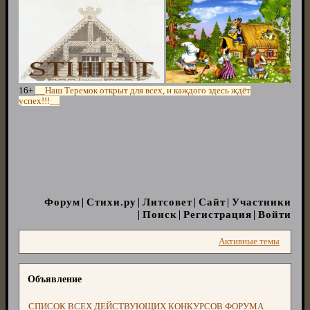
16+
__Наш Теремок открыт для всех, и каждого здесь ждёт
успех!!!__
Форум
Стихи.ру
Литсовет
Сайт
Участники
Поиск
Регистрация
Войти
Активные темы
Объявление
СПИСОК ВСЕХ ДЕЙСТВУЮЩИХ КОНКУРСОВ ФОРУМА